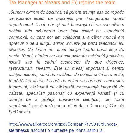
Tax Manager at Mazars and EY, rejoins the team
„Suntem extrem de bucuroși să putem anunța așa de repede
dezvoltarea liniilor de business prin inaugurarea noului
departament fiscal, dar și mai bucuroși că ne consolidăm
echipa prin alăturarea unor foști colegi cu experiență
complexă, cu care noi am colaborat și a căror muncă am
apreciat-o de-a lungul anilor, inclusiv pe baza feedback-ului
clienților. Cu Ioana am făcut echipă foarte bună timp de
peste 10 ani, oferind servicii complete de asistență juridică și
fiscală sau în cadrul proiectelor de due diligence,
restructurări, investiții. Este un mesaj important și pentru
echipa actuală, întărindu-se ideea de echipă unită și re-unită,
împărtășind aceeași scară de valori pe care am construit-o
împreună, cărămidă cu cărămidă: consultanță integrată de
calitate, specialiști pasionați cu experiență variată și cu
dorința de a proteja businessul clientului, din toate
unghiurile.”,
precizează partenerii Adriana Duncea şi Cosmin
Ştefănescu.
http://www.wall-street.ro/articol/Companii/179943/duncea-
stefanescu-asociatii-o-numeste-pe-ioana-sarbu-la-