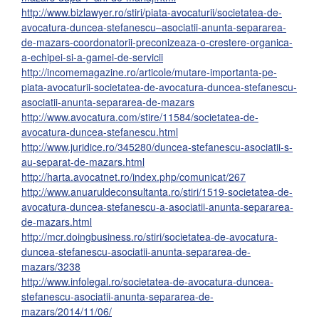
http://www.bizlawyer.ro/stiri/piata-avocaturii/societatea-de-
avocatura-duncea-stefanescu–asociatii-anunta-separarea-
de-mazars-coordonatorii-preconizeaza-o-crestere-organica-
a-echipei-si-a-gamei-de-servicii
http://incomemagazine.ro/articole/mutare-importanta-pe-
piata-avocaturii-societatea-de-avocatura-duncea-stefanescu-
asociatii-anunta-separarea-de-mazars
http://www.avocatura.com/stire/11584/societatea-de-
avocatura-duncea-stefanescu.html
http://www.juridice.ro/345280/duncea-stefanescu-asociatii-s-
au-separat-de-mazars.html
http://harta.avocatnet.ro/index.php/comunicat/267
http://www.anuaruldeconsultanta.ro/stiri/1519-societatea-de-
avocatura-duncea-stefanescu-a-asociatii-anunta-separarea-
de-mazars.html
http://mcr.doingbusiness.ro/stiri/societatea-de-avocatura-
duncea-stefanescu-asociatii-anunta-separarea-de-
mazars/3238
http://www.infolegal.ro/societatea-de-avocatura-duncea-
stefanescu-asociatii-anunta-separarea-de-
mazars/2014/11/06/