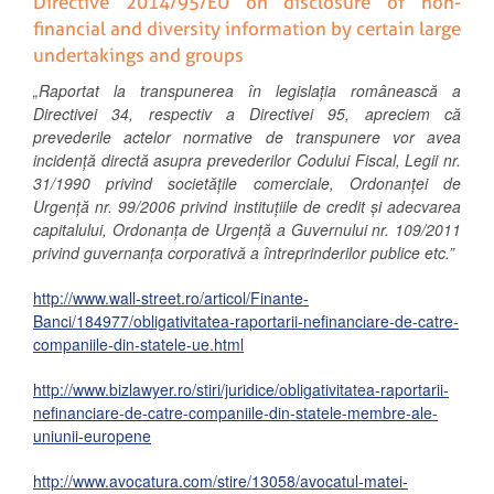
Directive 2014/95/EU on disclosure of non-
financial and diversity information by certain large
undertakings and groups
„Raportat la transpunerea în legislația românească a
Directivei 34, respectiv a Directivei 95, apreciem că
prevederile actelor normative de transpunere vor avea
incidență directă asupra prevederilor Codului Fiscal, Legii nr.
31/1990
privind societățile comerciale
, Ordonanței de
Urgență nr. 99/2006
privind instituțiile de credit și adecvarea
capitalului
, Ordonanța de Urgență a Guvernului nr. 109/2011
privind guvernanța corporativă a întreprinderilor publice
etc.”
http://www.wall-street.ro/articol/Finante-
Banci/184977/obligativitatea-raportarii-nefinanciare-de-catre-
companiile-din-statele-ue.html
http://www.bizlawyer.ro/stiri/juridice/obligativitatea-raportarii-
nefinanciare-de-catre-companiile-din-statele-membre-ale-
uniunii-europene
http://www.avocatura.com/stire/13058/avocatul-matei-