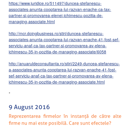
https://www.juridice.ro/511497/duncea-stefanescu-
associates-anunta-cooptarea-lui-razvan-enache-ca-tax-
partner-si-promovarea-elenei-ichimescu-pozitia-de-
managing-associate.html
http://mcr.doingbusiness.ro/stiri/duncea-stefanescu-
associates-anunta-cooptarea-lui-razvan-enache-41-fost-sef-
serviciu-anaf-ca-tax-partner-si-promovarea-av-elena-
ichimescu-35-in-pozitia-de-managing-associate/6058
http://anuaruldeconsultanta.ro/stiri/2249-duncea-stefanescu-
a-associates-
anunt
a-
cooptare
a-lui-razvan-enache-41-fost-
sef-serviciu-anaf-ca-tax-partner-si-promovarea-av-elena-
ichimescu-35-in-pozitia-de-managing-associate.html
*
9 August 2016
Reprezentarea firmelor în instanță de către alte
firme nu mai este posibilă. Care sunt efectele?