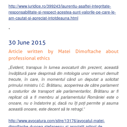
http://www.juridice.ro/399243/laurentiu-asaftei-integritate-
responsabilitate-si-respect-acestea-sunt-valorile-pe-care-le-
am-cautat-si-apreciat-intotdeauna.html
*
30 June 2015
Article written by Matei Dimoftache about
professional ethics
„Evident, transpus în lumea avocaturii din prezent, această
învățătură pare desprinsă din mitologia unor vremuri demult
trecute, în care, în momentul când un deputat a solicitat
primului ministru I.C. Brătianu, acoperirea de către parlament
a costurilor de transport ale parlamentarilor, Brătianu ar fi
replicat că a fi membru al parlamentului României este o
onoare, nu o îndatorire și, dacă nu îți poți permite și asuma
această onoare, este decent să te retragi.”
http://www.avocatura.com/stire/13176/avocatul-matei-
dimoftache-duncea-stefanescu-si-asociatii-articol-de-