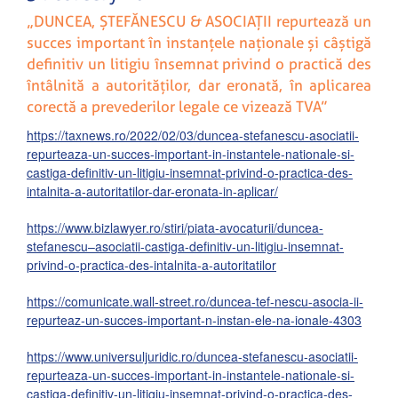
„DUNCEA, ȘTEFĂNESCU & ASOCIAȚII repurtează un
succes important în instanțele naționale și câștigă
definitiv un litigiu însemnat privind o practică des
întâlnită a autorităților, dar eronată, în aplicarea
corectă a prevederilor legale ce vizează TVA”
https://taxnews.ro/2022/02/03/duncea-stefanescu-asociatii-
repurteaza-un-succes-important-in-instantele-nationale-si-
castiga-definitiv-un-litigiu-insemnat-privind-o-practica-des-
intalnita-a-autoritatilor-dar-eronata-in-aplicar/
https://www.bizlawyer.ro/stiri/piata-avocaturii/duncea-
stefanescu–asociatii-castiga-definitiv-un-litigiu-insemnat-
privind-o-practica-des-intalnita-a-autoritatilor
https://comunicate.wall-street.ro/duncea-tef-nescu-asocia-ii-
repurteaz-un-succes-important-n-instan-ele-na-ionale-4303
https://www.universuljuridic.ro/duncea-stefanescu-asociatii-
repurteaza-un-succes-important-in-instantele-nationale-si-
castiga-definitiv-un-litigiu-insemnat-privind-o-practica-des-