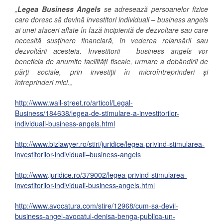
„
Legea Business Angels
se adresează persoanelor fizice
care doresc să devină investitori individuali – business angels
ai unei afaceri aflate în fază incipientă de dezvoltare sau care
necesită susținere financiară, în vederea relansării sau
dezvoltării acesteia. Investitorii – business angels vor
beneficia de anumite facilități fiscale, urmare a dobândirii de
părți sociale, prin investiții în microîntreprinderi și
întreprinderi mici.
„
http://www.wall-street.ro/articol/Legal-
Business/184638/legea-de-stimulare-a-investitorilor-
individuali-business-angels.html
http://www.bizlawyer.ro/stiri/juridice/legea-privind-stimularea-
investitorilor-individuali–business-angels
http://www.juridice.ro/379002/legea-privind-stimularea-
investitorilor-individuali-business-angels.html
http://www.avocatura.com/stire/12968/cum-sa-devii-
business-angel-avocatul-denisa-benga-publica-un-