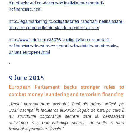
dimoftache-articol-despre-obligativitatea-raportarii-
nefinanciare.html
http://legalmarketing.ro/obligativitatea-raportarii-nefinanciare-
de-catre-companiile-din-statele-membre-ale-ue/
http://www.juridice.ro/380761/obligativitatea-raportarii-
nefinanciare-de-catre-companiile-din-statele-membre-ale-
uniunii-europene.html
*
9 June 2015
European Parliament backs stronger rules to
combat money laundering and terrorism financing
„Textul aprobat pune accentul, încă din primul articol, pe
„
rolul esențial în facilitarea fluxurilor ilegale de bani pe care îl
au structurile corporative secrete care își desfășoară
activitatea în și prin jurisdicție secretă, denumite în mod
frecvent și paradisuri fiscale.
”