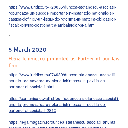
https://www.juridice.ro/720655/duncea-stefanescu-asociatii-
repurteaza-un-succes-important-in-instantele-nationale-si-
castiga-definitiv-un-litigiu-de-referinta-in-materia-obligatiilor-
fiscale-privind-gestionarea-ambalajelor-si-a.html
*
5 March 2020
Elena Ichimescu promoted as Partner of our law
firm
https://www.juridice.ro/674980/duncea-stefanescu-asociatii-
anunta-promovarea-av-elena-ichimescu-in-pozitia-de-
partener-al-societatii.html
https://comunicate.wall-street.ro/duncea-stefanescu-asociatii-
anunta-promovarea-av-elena-ichimescu-in-pozitia-de-
partener-al-societatii-2813
https://legalmagazin.ro/duncea-stefanescu-asociatii-anunta-