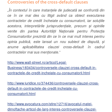
Controversies of the cross-default clauses
„În contextul în care instanțele de judecată se confruntă din
ce în ce mai des cu litigii având ca obiect executarea
contractelor de credit încheiate cu consumatorii, iar soluțiile
acestora, interpretările jurisprudențiale, precum și opiniile
venite din partea Autorității Naționale pentru Protecția
Consumatorilor prezintă din ce în ce mai mult interes pentru
opinia publică, este lansat un nou subiect de dispută, și
anume aplicabilitatea clauzei
cross-default
în cadrul
contractelor mai sus menționate.”
http://www.wall-street.ro/articol/Legal-
Business/183434/controversele-clauzei-cross-default-in-
contractele-de-credit-incheiate-cu-consumatorii.html
http://www.juridice.ro/374436/controversele-clauzei-cross-
default-in-contractele-de-credit-incheiate-cu-
consumatorii.html
http://www.avocatura.com/stire/12716/avocatul-matei-
dimoftache-articol-de-larg-interes-controversele-clauzei-