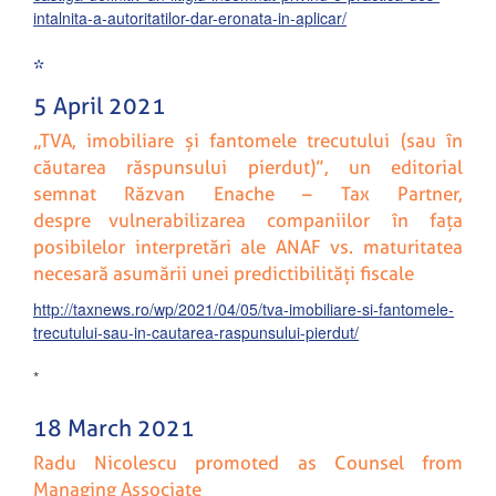
intalnita-a-autoritatilor-dar-eronata-in-aplicar/
*
5 April 2021
„TVA, imobiliare și fantomele trecutului (sau în
căutarea răspunsului pierdut)”, un editorial
semnat Răzvan Enache – Tax Partner,
despre
vulnerabilizarea companiilor în fața
posibilelor interpretări ale ANAF vs. maturitatea
necesară asumării unei predictibilități fiscale
http://taxnews.ro/wp/2021/04/05/tva-imobiliare-si-fantomele-
trecutului-sau-in-cautarea-raspunsului-pierdut/
*
18 March 2021
Radu Nicolescu promoted as Counsel from
Managing Associate