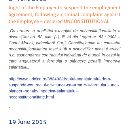
Right of the Employer to suspend the employment
agreement, following a criminal complaint against
the Employee – declared UNCONSTITUTIONAL
„Ca urmare a analizării excepției de neconstituționalitate a
dispozițiilor art. 52, alin. (1), lit. b) din Legea nr. 53 / 2003 –
Codul Muncii, judecătorii Curții Constituționale au constatat
neconstituționalitatea tezei intâi a dispozițiilor acestui articol
(
i.e. suspendarea contractului individual de muncă în cazul în
care angajatorul a formulat o plângere penală împotriva
salariatului
).”
http://www.juridice.ro/382402/dreptul-angajatorului-de-a-
suspenda-contractul-de-munca-ca-urmare-a-formularii-unei-
plangeri-penale-impotriva-salariatului-
neconstitutionalitate.html
*
19 June 2015