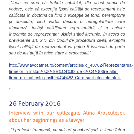
„Ceea ce cred că trebuie subliniat, din acest punct de
vedere, este că excepția lipsei calității de reprezentant este
calificată în doctrină ca fiind o excepție de fond, peremptorie
și absolută, fiind vorba despre o neregularitate care
afectează însăși validitatea reprezentării și a actelor
întocmite de reprezentant. Astfel stând lucrurile, în acord cu
prevederile art. 247 din Codul de procedură civilă, excepția
lipsei calității de reprezentant va putea fi invocată de parte
sau de instanță în orice stare a procesului.”
http://www.avocatnet.ro/content/articles/id_43762/Reprezentarea-
firmelor-in-instan%C8%9B%C4%83-de-c%C4%83tre-alte-
firme-nu-mai-este-posibil%C4%83-Care-sunt-efectele.html
*
26 February 2016
Interview with our colleague, Alina Arosculesei,
about her beginnings as a lawyer
„O profesie frumoasă, cu suișuri și coborâșuri, o lume într-o