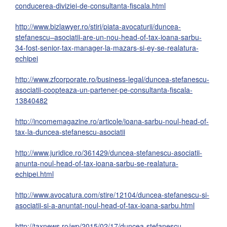
conducerea-diviziei-de-consultanta-fiscala.html
http://www.bizlawyer.ro/stiri/piata-avocaturii/duncea-
stefanescu–asociatii-are-un-nou-head-of-tax-ioana-sarbu-
34-fost-senior-tax-manager-la-mazars-si-ey-se-realatura-
echipei
http://www.zfcorporate.ro/business-legal/duncea-stefanescu-
asociatii-coopteaza-un-partener-pe-consultanta-fiscala-
13840482
http://incomemagazine.ro/articole/ioana-sarbu-noul-head-of-
tax-la-duncea-stefanescu-asociatii
http://www.juridice.ro/361429/duncea-stefanescu-asociatii-
anunta-noul-head-of-tax-ioana-sarbu-se-realatura-
echipei.html
http://www.avocatura.com/stire/12104/duncea-stefanescu-si-
asociatii-si-a-anuntat-noul-head-of-tax-ioana-sarbu.html
http://taxnews.ro/wp/2015/02/17/duncea-stefanescu-