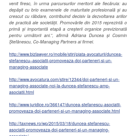
venit firesc, în urma parcursurilor meritorii ale fiecăruia: au
depășit cu brio examenele de maturitate profesională și au
crescut cu răbdare, contribuind decisiv la dezvoltarea ariilor
de practică ale societății
.
Promovările din 2015 reprezintă o
primă și importantă etapă a creșterii organice previzionată
pentru următorii ani.
”, afirmă Adriana Duncea și Cosmin
Ștefănescu, Co-Managing Partners ai firmei.
http://www.bizlawyer.ro/mobile/stiri/piata-avocaturii/duncea-
stefanescu–asociatii-promoveaza-doi-parteneri-si-un-
managing-associate
http://www.avocatura.com/stire/12344/doi-parteneri-si-un-
managing-associate-noi-la-duncea-stefanescu-amp-
asociatii.html
http://www.juridice.ro/366147/duncea-stefanescu-asociatii-
promoveaza-doi-parteneri-si-un-managing-associate.html
http://taxnews.ro/wp/2015/03/18/duncea-stefanescu-
asociatii-promoveaza-doi-parteneri-si-un-managing-