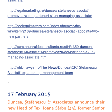
associate/
http://legalmarketing.ro/duncea-stefanescu-asociatii-
promoveaza-doi-parteneri-si-un-managing-associate/
http://ceelegalmatters.com/index.php/over-the-
wire/item/2189-duncea-stefanescu-asociatii-appoints-two-
new-partners
http://www.anuaruldeconsultanta.ro/stiri/1659-duncea-
stefanescu-a-asociatii-promoveaza-doi-parteneri-si-un-
managing-associate.html
http://whichlawyer.ro/The-News/Duncea%2C-Stefanescu–
Asociatii-expands-top-management-team
*
17 February 2015
Duncea, Ştefănescu & Associates announce their
new Head of Tax: Ioana Sârbu (34), former Senior