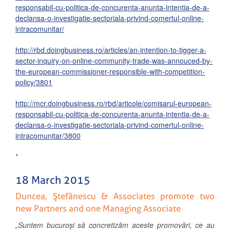
responsabil-cu-politica-de-concurenta-anunta-intentia-de-a-
declansa-o-investigatie-sectoriala-privind-comertul-online-
intracomunitar/
http://rbd.doingbusiness.ro/articles/an-intention-to-tigger-a-
sector-inquiry-on-online-community-trade-was-annouced-by-
the-european-commissioner-responsible-with-competition-
policy/3801
http://mcr.doingbusiness.ro/rbd/articole/comisarul-european-
responsabil-cu-politica-de-concurenta-anunta-intentia-de-a-
declansa-o-investigatie-sectoriala-privind-comertul-online-
intracomunitar/3800
*
18 March 2015
Duncea, Ştefănescu & Associates promote two
new Partners and one Managing Associate
„
Suntem bucuroși să concretizăm aceste promovări, ce au