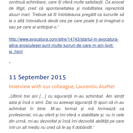
continuă schimbare, care îți oferă multe satisfacții. Ca avocat
de litigii, cred că spontaneitatea și mobilitatea reprezintă
atuuri mari. Trebuie să fii întotdeauna pregătit ca lucrurile să
ia o altă întorsătură decât cea pe care poate ți-ai imaginat-o
sau pe care ai anticipat-o.”
http://www.avocatura.com/stire/14743/startul-in-avocatura-
alina-arosculesei-sunt-multe-lucruri-de-care-m-am-lovit-
si-.html
*
11 September 2015
Interview with our colleague, Laurentiu Asaftei
„Ultimii
trei ani […] cu siguranță m-au schimbat. Am simțit
asta și încă o simt. Dar cu aceeași siguranță îți spun că m-au
schimbat în bine. M-au format și mă formează ca
profesionist, mi-au oferit și îmi oferă o stabilitate și, nu în cele
din urmă, mi-au dezvoltat și încă îmi dezvoltă abilități pe care
într-un alt mediu nu cred că le-aș fi dobândit.
”