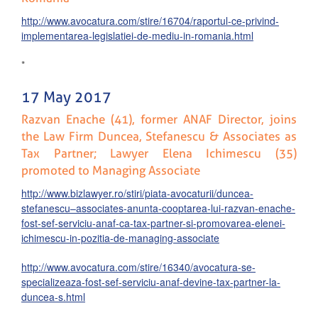
http://www.avocatura.com/stire/16704/raportul-ce-privind-
implementarea-legislatiei-de-mediu-in-romania.html
*
17 May 2017
Razvan Enache (41), former ANAF Director, joins
the Law Firm Duncea, Stefanescu & Associates as
Tax Partner; Lawyer Elena Ichimescu (35)
promoted to Managing Associate
http://www.bizlawyer.ro/stiri/piata-avocaturii/duncea-
stefanescu–associates-anunta-cooptarea-lui-razvan-enache-
fost-sef-serviciu-anaf-ca-tax-partner-si-promovarea-elenei-
ichimescu-in-pozitia-de-managing-associate
http://www.avocatura.com/stire/16340/avocatura-se-
specializeaza-fost-sef-serviciu-anaf-devine-tax-partner-la-
duncea-s.html