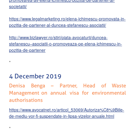
promovarea-av-elena-ichimescu-pozitia-de-partener-al-
societatii/
https://www.legalmarketing.ro/elena-ichimescu-promovata-in-
pozitia-de-partener-al-duncea-stefanescu-asociatii/
http://www.bizlawyer.ro/stiri/piata-avocaturii/duncea-
stefanescu–asociatii-o-promoveaza-pe-elena-ichimescu-in-
pozitia-de-partener
*
4 December 2019
Denisa Benga – Partner, Head of Waste
Management on annual visa for environmental
authorisations
https://www.avocatnet.ro/articol_53069/Autoriza%C8%9Biile-
de-mediu-vor-fi-suspendate-in-lipsa-vizelor-anuale.html
*