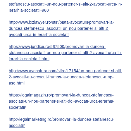
stefanescu-asociatii-un-nou-partener-si-alti-2-avocati-urca-in-
ierarhia-societatii-960
http://www.bizlawyer.ro/stiri/piata-avocaturii/promovari-la-
duncea-stefanescu–asociatii-un-nou-partener-si-alti-2-
avocati-urca-in-ierarhia-societatii
https://www.juridice.ro/567500/promovari-la-duncea-
stefanescu-asociatii-un-nou-partener-si-alti-2-avocati-urca-in-
ierarhia-societatii.html
http://www.avocatura.com/stire/17154/un-nou-partener-si-alti-
2-avocati-au-crescut-frumos-la-duncea-stefanescu-amp-
aso.html
https://legalmagazin.ro/promovari-la-duncea-stefanescu-
asociatii-un-nou-partener-si-alti-doi-avocati-urca-ierarhia-
societatii/
http://legalmarketing.ro/promovari-la-duncea-stefanescu-
asociatii/