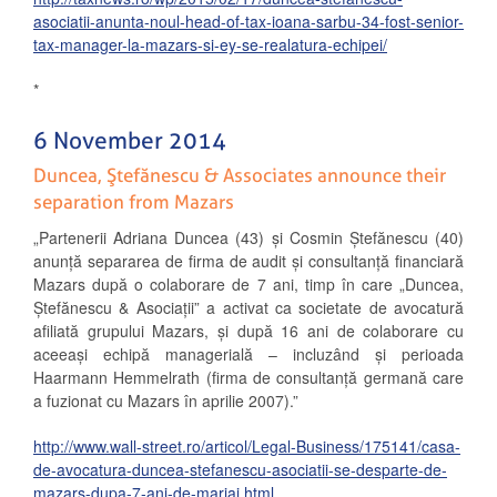
asociatii-anunta-noul-head-of-tax-ioana-sarbu-34-fost-senior-
tax-manager-la-mazars-si-ey-se-realatura-echipei/
*
6 November 2014
Duncea, Ştefănescu & Associates announce their
separation from Mazars
„Partenerii Adriana Duncea (43) şi Cosmin Ştefănescu (40)
anunţă separarea de firma de audit şi consultanţă financiară
Mazars după o colaborare de 7 ani, timp în care „Duncea,
Ştefănescu & Asociaţii” a activat ca societate de avocatură
afiliată grupului Mazars, şi după 16 ani de colaborare cu
aceeaşi echipă managerială – incluzând şi perioada
Haarmann Hemmelrath (firma de consultanţă germană care
a fuzionat cu Mazars în aprilie 2007).”
http://www.wall-street.ro/articol/Legal-Business/175141/casa-
de-avocatura-duncea-stefanescu-asociatii-se-desparte-de-
mazars-dupa-7-ani-de-mariaj.html