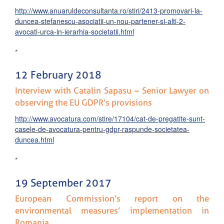
http://www.anuaruldeconsultanta.ro/stiri/2413-promovari-la-
duncea-stefanescu-asociatii-un-nou-partener-si-alti-2-
avocati-urca-in-ierarhia-societatii.html
*
12 February 2018
Interview with Catalin Sapasu – Senior Lawyer on
observing the EU GDPR’s provisions
http://www.avocatura.com/stire/17104/cat-de-pregatite-sunt-
casele-de-avocatura-pentru-gdpr-raspunde-societatea-
duncea.html
*
19 September 2017
European Commission’s report on the
environmental measures’ implementation in
Romania