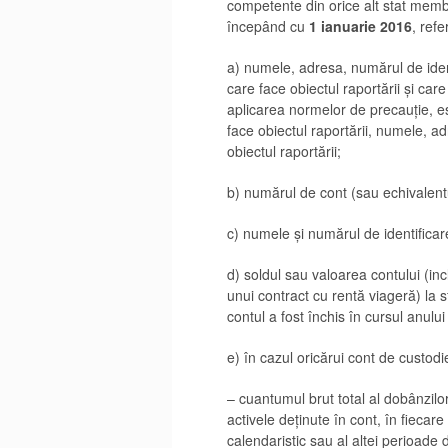
competente din orice alt stat memb
începând cu
1 ianuarie 2016
, refe
a) numele, adresa, numărul de identi
care face obiectul raportării și care
aplicarea normelor de precauție, e
face obiectul raportării, numele, ad
obiectul raportării;
b) numărul de cont (sau echivalent
c) numele și numărul de identificare
d) soldul sau valoarea contului (i
unui contract cu rentă viageră) la s
contul a fost închis în cursul anulu
e) în cazul oricărui cont de custodi
– cuantumul brut total al dobânzilor
activele deținute în cont, în fiecare
calendaristic sau al altei perioade 