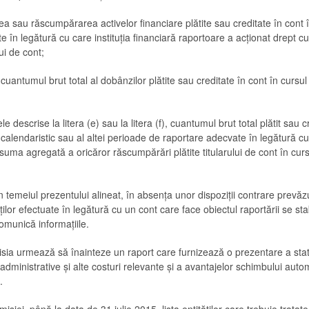
ea sau răscumpărarea activelor financiare plătite sau creditate în cont î
e în legătură cu care instituția financiară raportoare a acționat drept 
lui de cont;
 cuantumul brut total al dobânzilor plătite sau creditate în cont în cursul 
le descrise la litera (e) sau la litera (f), cuantumul brut total plătit sau c
 calendaristic sau al altei perioade de raportare adecvate în legătură cu 
suma agregată a oricăror răscumpărări plătite titularului de cont în cursu
n temeiul prezentului alineat, în absența unor dispoziții contrare prevăz
lor efectuate în legătură cu un cont care face obiectul raportării se stab
omunică informațiile.
sia urmează să înainteze un raport care furnizează o prezentare a statist
administrative și alte costuri relevante și a avantajelor schimbului auto
.