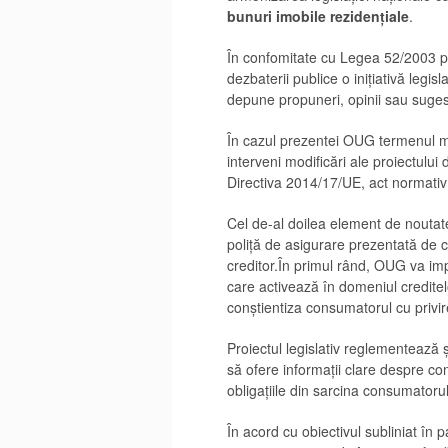
bunuri imobile rezidențiale
.
În confomitate cu Legea 52/2003 pri
dezbaterii publice o inițiativă legis
depune propuneri, opinii sau sugesti
În cazul prezentei OUG termenul me
interveni modificări ale proiectulu
Directiva 2014/17/UE, act normativ
Cel de-al doilea element de noutate c
poliță de asigurare prezentată de 
creditor.În primul rând, OUG va impu
care activează în domeniul creditel
conștientiza consumatorul cu privir
Proiectul legislativ reglementează și
să ofere informații clare despre cont
obligațiile din sarcina consumatorulu
În acord cu obiectivul subliniat în