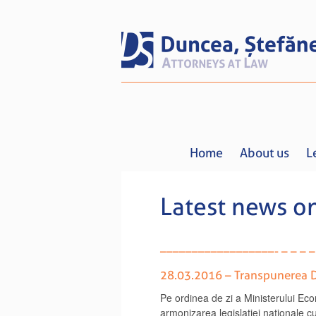
Home
About us
L
Latest news o
––––––––––––––––––- – – – – – –
28.03.2016 – Transpunerea 
Pe ordinea de zi a Ministerului Ec
armonizarea legislației naționale 