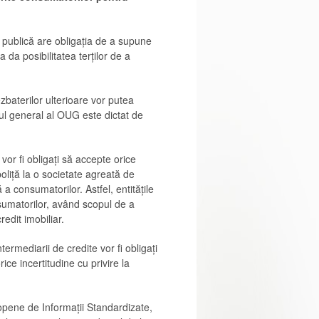
e publică are obligația de a supune
 da posibilitatea terților de a
baterilor ulterioare vor putea
rul general al OUG este dictat de
 vor fi obligați să accepte orice
liță la o societate agreată de
a consumatorilor. Astfel, entitățile
nsumatorilor, având scopul de a
edit imobiliar.
termediarii de credite vor fi obligați
ice incertitudine cu privire la
ropene de Informații Standardizate,