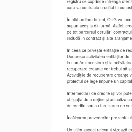
registru ce cuprinde întreaga ofert
care va contracta creditul în cunoști
În altă ordine de idei, OUG va face 
supun aceștia din urmă. Astfel, cre
pe tot parcursul derulării contractu
includă în contract și alte aranjame
În ceea ce privește entitățile de re
Deoarece activitatea entităților de
la numărul acestora și la activitat
recuperare creanţe vor trebui să se
Activitățile de recuperare creanțe 
proiectul de lege impune un capital
Intermediarii de credite își vor pu
obligația de a deține și actualiza 
de credite sau cu furnizarea de serv
Încălcarea prevederilor prezentului
Un ultim aspect relevant vizează exe