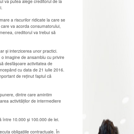
l va putea alege creditorul de la
i.
are a riscurilor ridicate la care se
rin care va acorda consumatorului,
emenea, creditorul va trebui să
r și interzicerea unor practici.
nd o imagine de ansamblu cu privire
să desfăşoare activitatea de
 începând cu data de 21 iulie 2016.
portant de reținut faptul că
ropunere, dintre care amintim
area activităților de intermediere
 între 10.000 și 100.000 de lei.
cuta obligațiile contractuale. În