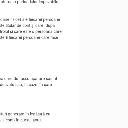
 aferente perioadelor impozabile,
soane fizice) ale fiecărei persoane
ste titular de cont și care, după
rolul și care este o persoană care
șterii fiecărei persoane care face
u valoare de răscumpărare sau al
adecvate sau, în cazul în care
nituri generate în legătură cu
vul cont) în cursul anului