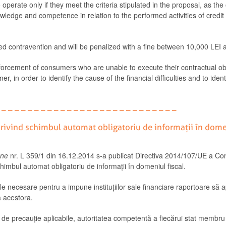
o operate only if they meet the criteria stipulated in the proposal, as the
wledge and competence in relation to the performed activities of credit
idered contravention and will be penalized with a fine between 10,000 LEI
forcement of consumers who are unable to execute their contractual oblig
r, in order to identify the cause of the financial difficulties and to iden
 – – – – – – – – – – – – – – – – – – – – – – – – –
ivind schimbul automat obligatoriu de informații în domeni
ene
nr. L 359/1 din 16.12.2014 s-a publicat Directiva 2014/107/UE a Consi
imbul automat obligatoriu de informații în domeniul fiscal.
 necesare pentru a impune instituțiilor sale financiare raportoare să a
a acestora.
 de precauție aplicabile, autoritatea competentă a fiecărui stat membru