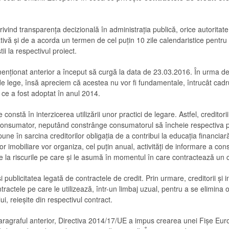
vind transparenţa decizională în administraţia publică, orice autoritat
lativă și de a acorda un termen de cel puțin 10 zile calendaristice pentru a
i la respectivul proiect.
nționat anterior a început să curgă la data de 23.03.2016. În urma dez
i de lege, însă apreciem că acestea nu vor fi fundamentale, întrucât cad
 ce a fost adoptat în anul 2014.
onstă în interzicerea utilizării unor practici de legare. Astfel, creditorii
consumator, neputând constrânge consumatorul să încheie respectiva po
ne în sarcina creditorilor obligația de a contribui la educația financiară 
or imobiliare vor organiza, cel puțin anual, activități de informare a co
e la riscurile pe care și le asumă în momentul în care contractează un cr
 publicitatea legată de contractele de credit. Prin urmare, creditorii și in
ractele pe care le utilizează, într-un limbaj uzual, pentru a se elimina or
i, reieșite din respectivul contract.
 paragraful anterior, Directiva 2014/17/UE a impus crearea unei Fișe Eu