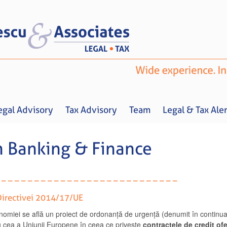
egal Advisory
Tax Advisory
Team
Legal & Tax Aler
n Banking & Finance
 – – – – – – – – – – – – – – – – – – – – – – – – –
Home
About us
Legal Advisory
Tax Advisory
Team
Legal & 
Directivei 2014/17/UE
onomiei se află un proiect de ordonanță de urgență (denumit în continu
cu cea a Uniunii Europene în ceea ce privește
contractele de credit of