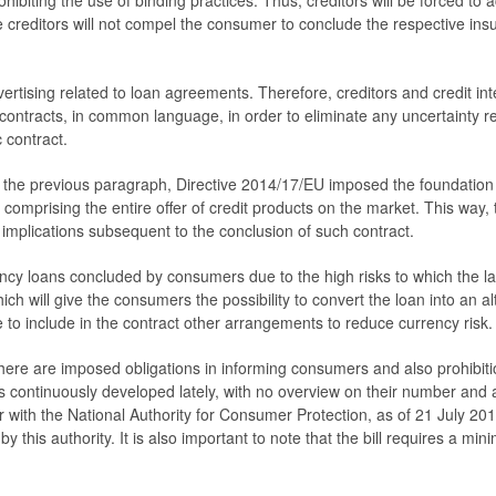
ohibiting the use of binding practices. Thus, creditors will be forced to
reditors will not compel the consumer to conclude the respective insur
vertising related to loan agreements. Therefore, creditors and credit int
contracts, in common language, in order to eliminate any uncertainty re
 contract.
d in the previous paragraph, Directive 2014/17/EU imposed the foundati
 comprising the entire offer of credit products on the market. This way
 implications subsequent to the conclusion of such contract.
ency loans concluded by consumers due to the high risks to which the lat
ich will give the consumers the possibility to convert the loan into an a
ve to include in the contract other arrangements to reduce currency risk.
here are imposed obligations in informing consumers and also prohibitio
as continuously developed lately, with no overview on their number and ac
er with the National Authority for Consumer Protection, as of 21 July 20
 by this authority. It is also important to note that the bill requires a 