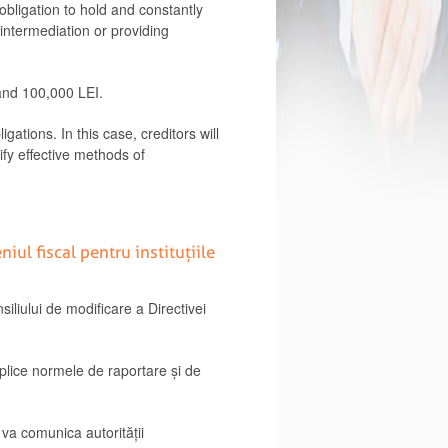
 obligation to hold and constantly
 intermediation or providing
 and 100,000 LEI.
ations. In this case, creditors will
tify effective methods of
ul fiscal pentru instituțiile
liului de modificare a Directivei
plice normele de raportare și de
 va comunica autorității