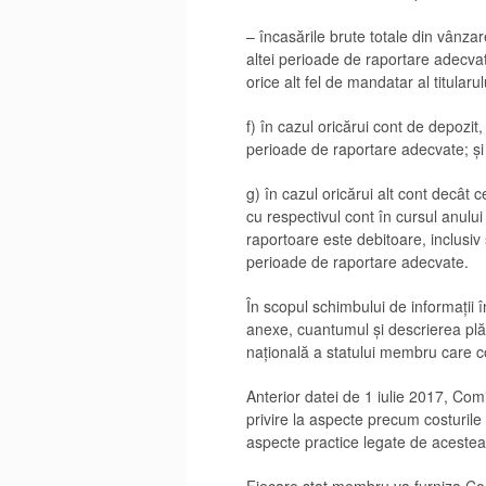
– încasările brute totale din vânzar
altei perioade de raportare adecvat
orice alt fel de mandatar al titularu
f) în cazul oricărui cont de depozit,
perioade de raportare adecvate; și
g) în cazul oricărui alt cont decât ce
cu respectivul cont în cursul anului
raportoare este debitoare, inclusiv 
perioade de raportare adecvate.
În scopul schimbului de informații î
anexe, cuantumul și descrierea plăți
națională a statului membru care c
Anterior datei de 1 iulie 2017, Comi
privire la aspecte precum costurile 
aspecte practice legate de acestea