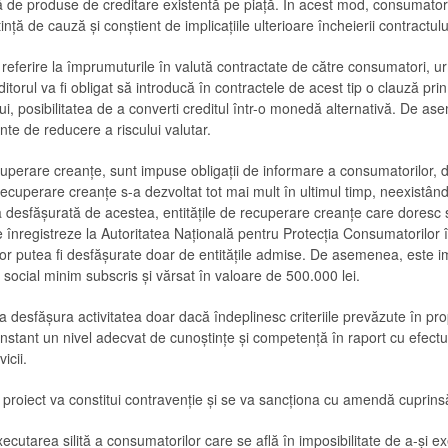
ă de produse de creditare existentă pe piață. În acest mod, consumatoru
nță de cauză și conștient de implicațiile ulterioare încheierii contractulu
referire la împrumuturile în valută contractate de către consumatori, urm
ditorul va fi obligat să introducă în contractele de acest tip o clauză p
lui, posibilitatea de a converti creditul într-o monedă alternativă. De as
nte de reducere a riscului valutar.
cuperare creanțe, sunt impuse obligații de informare a consumatorilor, da
 recuperare creanțe s-a dezvoltat tot mai mult în ultimul timp, neexistâ
ea desfășurată de acestea, entitățile de recuperare creanțe care doresc 
 înregistreze la Autoritatea Națională pentru Protecția Consumatorilor
vor putea fi desfășurate doar de entitățile admise. De asemenea, este im
 social minim subscris și vărsat în valoare de 500.000 lei.
tea desfășura activitatea doar dacă îndeplinesc criteriile prevăzute în p
constant un nivel adecvat de cunoștințe și competență în raport cu efectu
icii.
 proiect va constitui contravenție și se va sancționa cu amendă cuprinsă
cutarea silită a consumatorilor care se află în imposibilitate de a-și exe