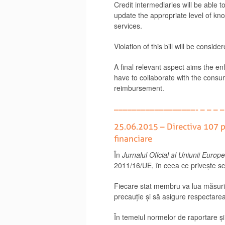
Credit intermediaries will be able t
update the appropriate level of kno
services.
Violation of this bill will be cons
A final relevant aspect aims the en
have to collaborate with the consume
reimbursement.
––––––––––––––––––- – – – – – –
25.06.2015 – Directiva 107 pr
financiare
În
Jurnalul Oficial al Uniunii Europ
2011/16/UE, în ceea ce privește sch
Fiecare stat membru va lua măsurile
precauție și să asigure respectare
În temeiul normelor de raportare și