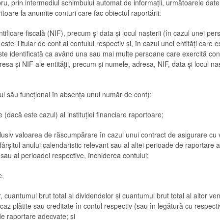
ru, prin intermediul schimbului automat de informații, următoarele date
ritoare la anumite conturi care fac obiectul raportării:
ficare fiscală (NIF), precum și data și locul nașterii (în cazul unei per
 este Titular de cont al contului respectiv și, în cazul unei entități care e
ste identificată ca având una sau mai multe persoane care exercită cont
resa și NIF ale entității, precum și numele, adresa, NIF, data și locul na
ul său funcțional în absența unui număr de cont);
 (dacă este cazul) al instituției financiare raportoare;
nclusiv valoarea de răscumpărare în cazul unui contract de asigurare c
fârșitul anului calendaristic relevant sau al altei perioade de raportare 
i sau al perioadei respective, închiderea contului;
e,
, cuantumul brut total al dividendelor și cuantumul brut total al altor ve
 caz plătite sau creditate în contul respectiv (sau în legătură cu respecti
de raportare adecvate; și