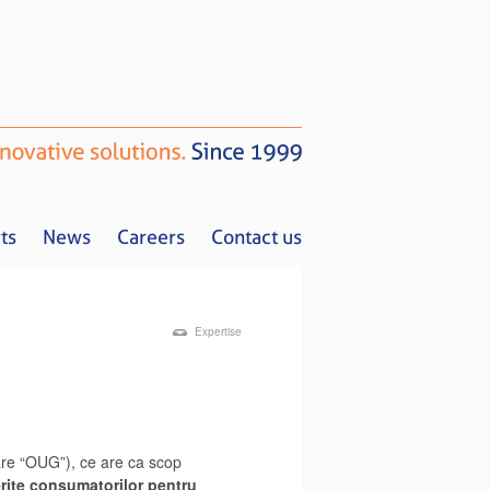
ts
News
Careers
Contact us
Expertise
Tax Alerts
News
Careers
Contact us
are “OUG”), ce are ca scop
erite consumatorilor pentru