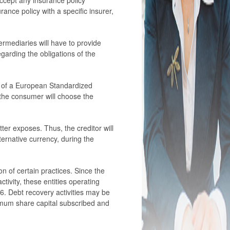
 accept any insurance policy
ance policy with a specific insurer,
ermediaries will have to provide
garding the obligations of the
on of a European Standardized
, the consumer will choose the
ter exposes. Thus, the creditor will
lternative currency, during the
n of certain practices. Since the
tivity, these entities operating
16. Debt recovery activities may be
minimum share capital subscribed and