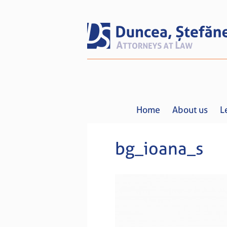
Home
About us
L
bg_ioana_s