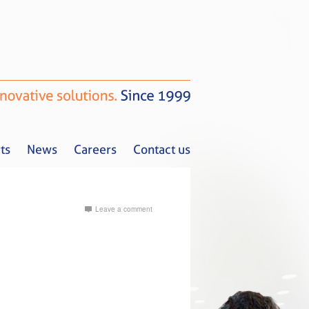
ts
News
Careers
Contact us
Leave a comment
Tax Alerts
News
Careers
Contact us